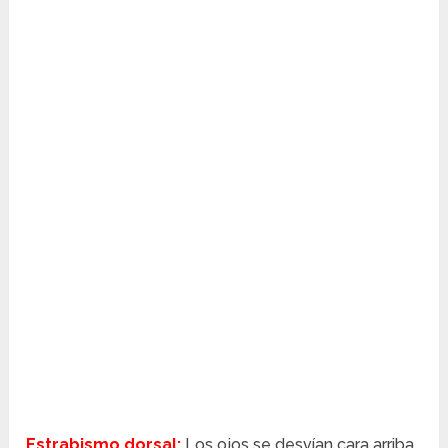
Estrabismo dorsal:
Los ojos se desvían cara arriba.