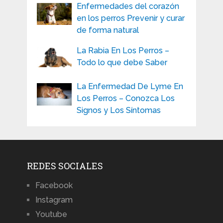
Enfermedades del corazón
en los perros Prevenir y curar
de forma natural
La Rabia En Los Perros –
Todo lo que debe Saber
La Enfermedad De Lyme En
Los Perros – Conozca Los
Signos y Los Síntomas
REDES SOCIALES
Facebook
Instagram
Youtube