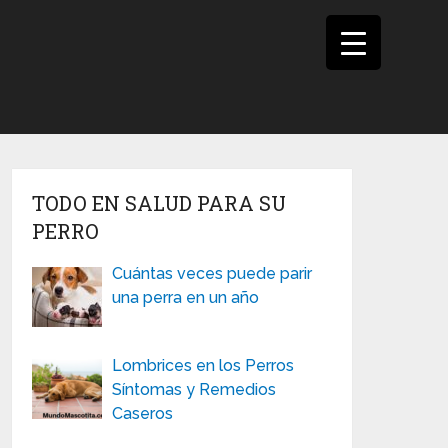
TODO EN SALUD PARA SU
PERRO
Cuántas veces puede parir
una perra en un año
Lombrices en los Perros
Síntomas y Remedios
Caseros