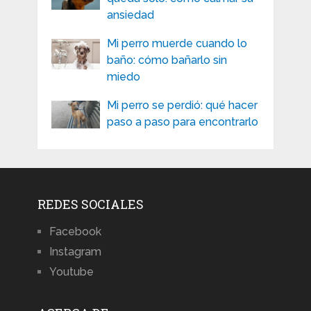
ansiedad
Mi perro muerde cuando lo
baño: cómo bañarlo sin
miedo
Mi perro se perdió: qué hacer
paso a paso para encontrarlo
REDES SOCIALES
Facebook
Instagram
Youtube