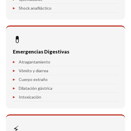
Shock anafiláctico
💊
Emergencias Digestivas
Atragantamiento
Vómito y diarrea
Cuerpo extraño
Dilatación gástrica
Intoxicación
⚡