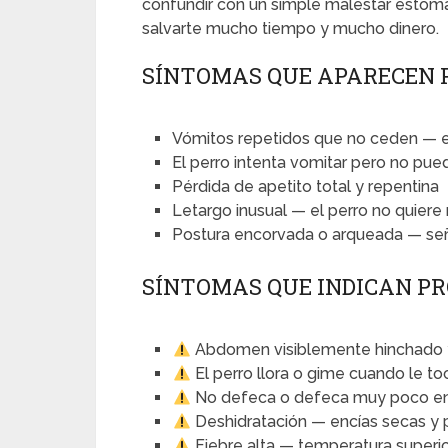
confundir con un simple malestar estoma
salvarte mucho tiempo y mucho dinero.
SÍNTOMAS QUE APARECEN 
Vómitos repetidos que no ceden — 
El perro intenta vomitar pero no pue
Pérdida de apetito total y repentina
Letargo inusual — el perro no quier
Postura encorvada o arqueada — señ
SÍNTOMAS QUE INDICAN P
Abdomen visiblemente hinchado y 
El perro llora o gime cuando le t
No defeca o defeca muy poco en
Deshidratación — encías secas y 
Fiebre alta — temperatura superio