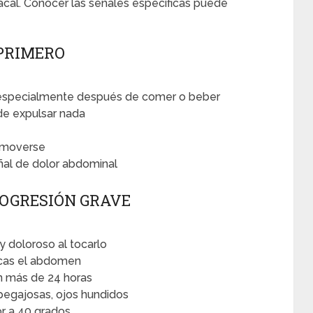
cal. Conocer las señales específicas puede
PRIMERO
especialmente después de comer o beber
de expulsar nada
e moverse
al de dolor abdominal
ROGRESIÓN GRAVE
doloroso al tocarlo
ocas el abdomen
 más de 24 horas
pegajosas, ojos hundidos
r a 40 grados