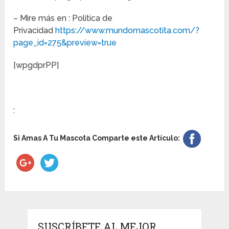
– Mire más en : Política de
Privacidad
https://www.mundomascotita.com/?
page_id=275&preview=true
[wpgdprPP]
:
Si Amas A Tu Mascota Comparte este Artículo:
SUSCRÍBETE AL MEJOR