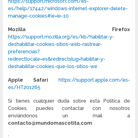
https://support.microsoft.com/es-
es/help/17442/windows-internet-explorer-delete-
manage-cookies#ie=ie-10
Mozilla Firefox
https://support.mozilla.org/es/kb/habilitar-y-
deshabilitar-cookies-sitios-web-rastrear-
preferencias?
redirectlocale=es&redirectslug=habilitar-y-
deshabilitar-cookies-que-los-sitios-we
Apple Safari
https://support.apple.com/es-
es/HT201265
Si tienes cualquier duda sobre esta Política de
Cookies, puedes contactar con nosotros
enviándonos un mail a
contacto@mundomascotita.com
.
: