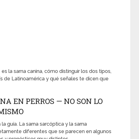
s la sarna canina, cómo distinguir los dos tipos,
ís de Latinoamérica y qué señales te dicen que
RNA EN PERROS — NO SON LO
MISMO
a guía. La sarna sarcóptica y la sarna
amente diferentes que se parecen en algunos
s y pronósticos muy distintos.