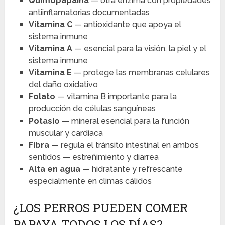
Quimopapaína
— otra enzima con propiedades
antiinflamatorias documentadas
Vitamina C
— antioxidante que apoya el
sistema inmune
Vitamina A
— esencial para la visión, la piel y el
sistema inmune
Vitamina E
— protege las membranas celulares
del daño oxidativo
Folato
— vitamina B importante para la
producción de células sanguíneas
Potasio
— mineral esencial para la función
muscular y cardíaca
Fibra
— regula el tránsito intestinal en ambos
sentidos — estreñimiento y diarrea
Alta en agua
— hidratante y refrescante
especialmente en climas cálidos
¿LOS PERROS PUEDEN COMER
PAPAYA TODOS LOS DÍAS?