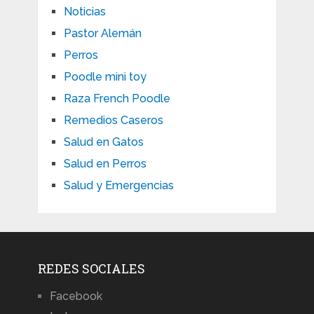
Noticias
Pastor Alemán
Perros
Poodle mini toy
Raza French Poodle
Remedios Caseros
Salud en Gatos
Salud en Perros
Salud y Emergencias
REDES SOCIALES
Facebook