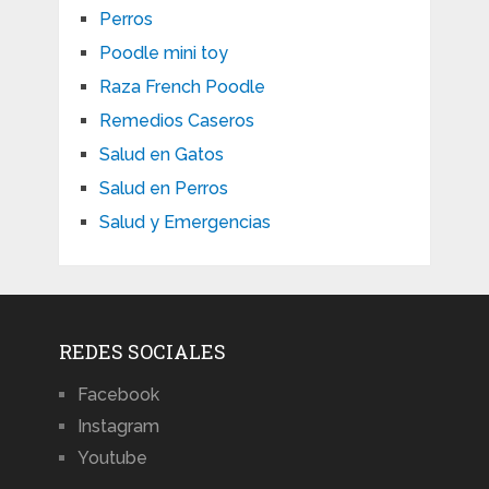
Perros
Poodle mini toy
Raza French Poodle
Remedios Caseros
Salud en Gatos
Salud en Perros
Salud y Emergencias
REDES SOCIALES
Facebook
Instagram
Youtube