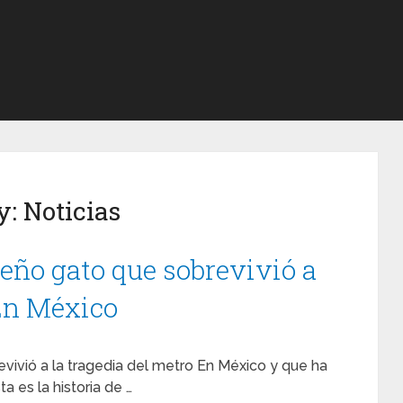
y:
Noticias
ueño gato que sobrevivió a
 En México
vivió a la tragedia del metro En México y que ha
a es la historia de …