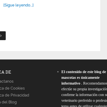
[Sigue leyendo...]
t
CA DE
El contenido de este blog de
mascotas es únicamente
actanos
informativo
. Recomendamos
ica de Cookies
efectúe su propia investigació
confirme la información con s
ica de Privacidad
veterinario preferido o profesi
 del Blog
tema antes de utilizar cualquie