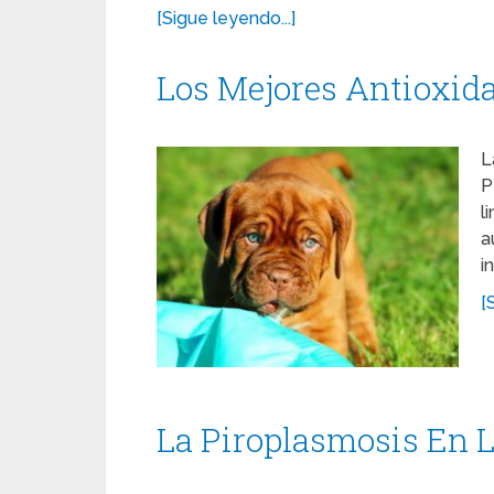
[Sigue leyendo...]
Los Mejores Antioxida
L
P
l
a
i
[
La Piroplasmosis En L