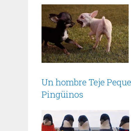
Un hombre Teje Peque
Pingüinos