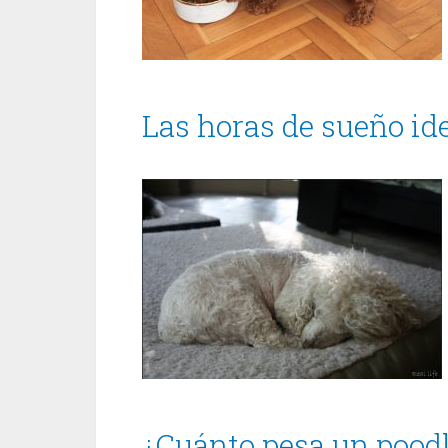
Las horas de sueño id
¿Cuánto pesa un poodl