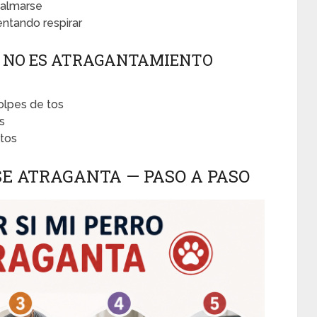
calmarse
entando respirar
— NO ES ATRAGANTAMIENTO
olpes de tos
s
 tos
SE ATRAGANTA — PASO A PASO