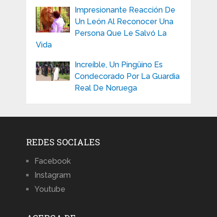
Impresionante Reacción De
Un León Al Reconocer Una
Persona Que Le Salvó La
Vida
Increíble, Un Pingüino Es
Condecorado Por La Guardia
Real De Noruega
REDES SOCIALES
Facebook
Instagram
Youtube