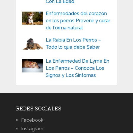
Con La Edad
Enfermedades del corazón
en los perros Prevenir y curar
de forma natural
La Rabia En Los Perros –
Todo lo que debe Saber
La Enfermedad De Lyme En
Los Perros – Conozca Los
Signos y Los Síntomas
REDES SOCIALES
Facebook
Instagram