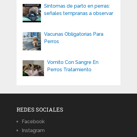
Síntomas de parto en perras:
señales tempranas a observar
Vacunas Obligatorias Para
Perros
Vomito Con Sangre En
Perros Tratamiento
REDES SOCIALES
Facebook
Instagram