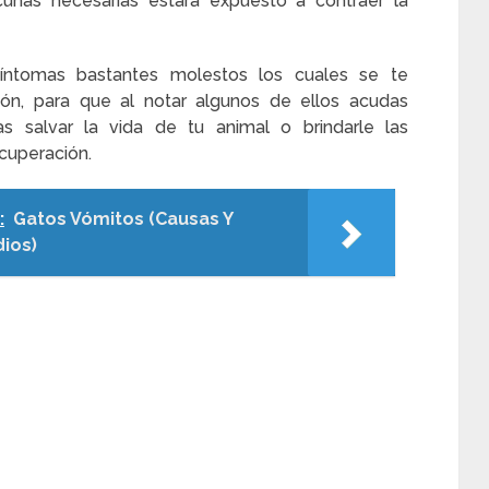
nas necesarias estará expuesto a contraer la
síntomas bastantes molestos los cuales se te
ión, para que al notar algunos de ellos acudas
s salvar la vida de tu animal o brindarle las
cuperación.
:
Gatos Vómitos (Causas Y
ios)