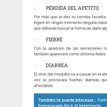
· PÉRDIDA DEL APETITO
Por más que le des su comida favorita 
ingerir en ningún momento ninguna clase 
que deberás buscar la forma de darle al
· FIEBRE
Con la aparición de las secreciones na
también aparecerá como síntoma fiebre 
· DIARREA
El virus del moquillo va a causar en el an
vez le provocara fuertes diarreas q
afectando.
También te puede Interesar :
Como
Embarazada Sin Ir Al Veterinario