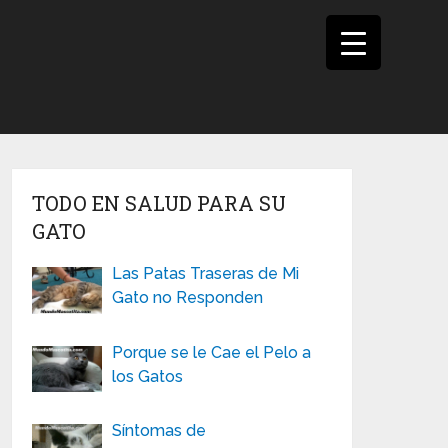
TODO EN SALUD PARA SU
GATO
Las Patas Traseras de Mi
Gato no Responden
Porque se le Cae el Pelo a
los Gatos
Síntomas de