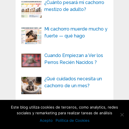
¿Cuánto pesará mi cachorro
mestizo de adulto?
Mi cachorro muerde mucho y
fuerte — qué hago
Cuando Empiezan a Ver los
Perros Recién Nacidos ?
¿Qué cuidados necesita un
cachorro de un mes?
¿Cuándo dejan de
Este blog utiliza cookies de terceros, como analytics, redes
amamantar los cachorros?
sociales y remarketing para realizar tareas de análisis
Acepto
Política de Cookies