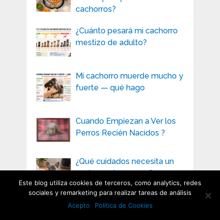
cachorros?
¿Cuánto pesará mi cachorro
mestizo de adulto?
Mi cachorro muerde mucho y
fuerte — qué hago
Cuando Empiezan a Ver los
Perros Recién Nacidos ?
¿Qué cuidados necesita un
cachorro de un mes?
Este blog utiliza cookies de terceros, como analytics, redes
sociales y remarketing para realizar tareas de análisis
Acepto
Política de Cookies
¿Cuándo dejan de
amamantar los cachorros?