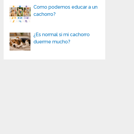
Como podemos educar a un
cachorro?
¿Es normal si mi cachorro
duerme mucho?