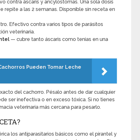
o contra áscaris y ancylostomas. Una sola dosis
 repite a las 2 semanas. Disponible sin receta en
o. Efectivo contra varios tipos de parásitos
ón veterinaria.
ntel
— cubre tanto áscaris como tenias en una
Cachorros Pueden Tomar Leche
acto del cachorro. Pésalo antes de dar cualquier
ede ser inefectiva o en exceso tóxica. Si no tienes
rmacia veterinaria más cercana para pesarlo.
CETA?
ica los antiparasitarios básicos como el pirantel y