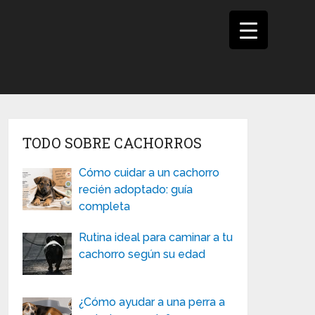
TODO SOBRE CACHORROS
Cómo cuidar a un cachorro
recién adoptado: guía
completa
Rutina ideal para caminar a tu
cachorro según su edad
¿Cómo ayudar a una perra a