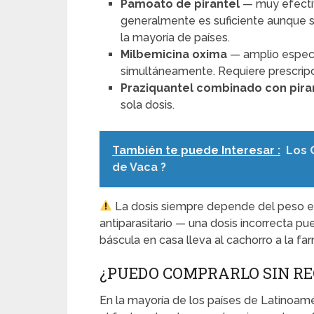
Pamoato de pirantel
— muy efectiv
generalmente es suficiente aunque se
la mayoría de países.
Milbemicina oxima
— amplio espectr
simultáneamente. Requiere prescripci
Praziquantel combinado con pira
sola dosis.
También te puede Interesar :
Los 
de Vaca ?
La dosis siempre depende del peso ex
antiparasitario — una dosis incorrecta pu
báscula en casa lleva al cachorro a la fa
¿PUEDO COMPRARLO SIN RE
En la mayoría de los países de Latinoamér